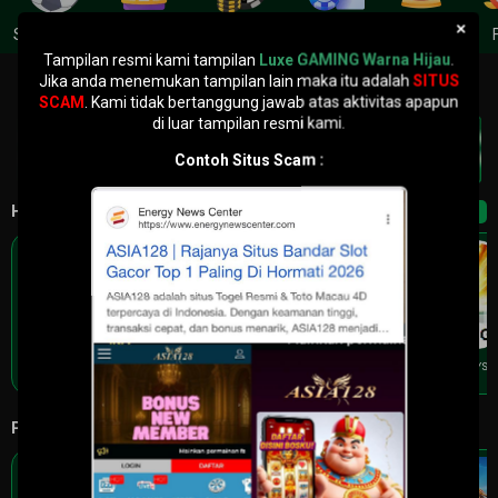
Sportsbook
Slots
Live Casino
Poker
Tangkas
Tampilan resmi kami tampilan
Luxe GAMING Warna Hijau
.
Jika anda menemukan tampilan lain maka itu adalah
SITUS
SCAM
. Kami tidak bertanggung jawab atas aktivitas apapun
di luar tampilan resmi kami.
IDR
16,800,003,107
Contoh Situs Scam :
HOT
SLOT GAMES
Lihat Semua Game
FORTUNE OF OLYMPUS
MAHJONG WINS 3
STARLIGHT PRINCESS
MAHJONG WAYS
POPULAR
GAMES