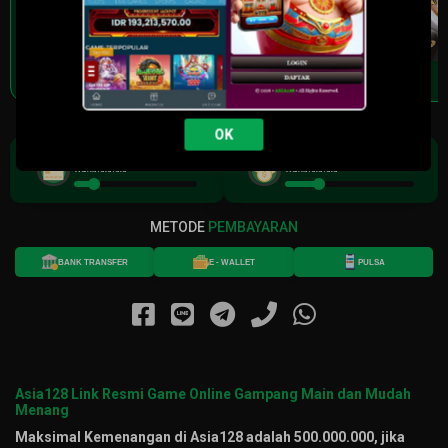
MAHJONG WINS
GOO POP
WB SPORT
LIVE22
TRIPLE POT
PROSES DEPOSIT
PROSES WITHDRAW
1
mins
3
mins
Waktu rata-rata
Waktu rata-rata
METODE
PEMBAYARAN
BANK TRANSFER
E - WALLET
PULSA
Asia128 Link Resmi Game Online Gampang Main dan Mudah
Menang
Maksimal Kemenangan di Asia128 adalah 500.000.000, jika