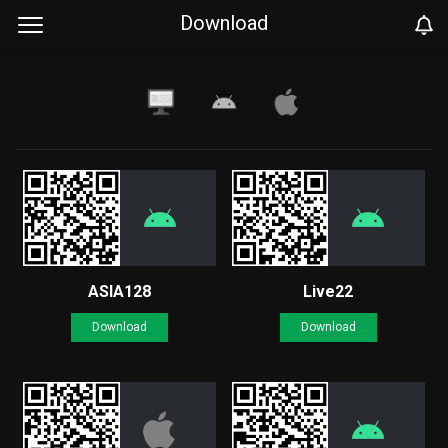
Download
ASIA128
Live22
Download
Download