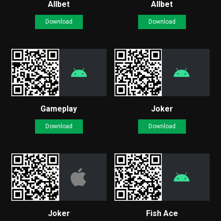
Allbet
Allbet
Download
Download
Gameplay
Joker
Download
Download
Joker
Fish Ace