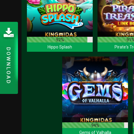
92%
91
Hippo Splash
Pirate's T
94%
Gems of Valhalla