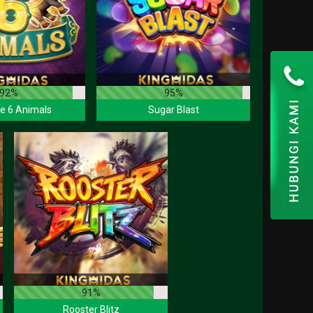
92%
95%
e 6 Animals
Sugar Blast
91%
Rooster Blitz