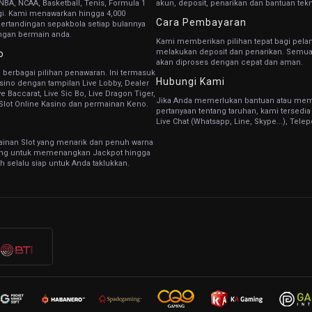
NBA, NCAA, Basketball, Tenis, Formula 1
akun, deposit, penarikan dan bantuan tekn
gi. Kami menawarkan hingga 4,000
Cara Pembayaran
pertandingan sepakbola setiap bulannya
ngan bermain anda.
Kami memberikan pilihan tepat bagi pela
melakukan deposit dan penarikan. Semua 
o
akan diproses dengan cepat dan aman.
 berbagai pilihan penawaran. Ini termasuk
Hubungi Kami
asino dengan tampilan Live Lobby, Dealer
ive Baccarat, Live Sic Bo, Live Dragon Tiger,
Jika Anda memerlukan bantuan atau memi
, Slot Online Kasino dan permainan Keno.
pertanyaan tentang taruhan, kami tersedia
Live Chat (Whatsapp, Line, Skype...), Tele
inan Slot yang menarik dan penuh warna
ng untuk memenangkan Jackpot hingga
h selalu siap untuk Anda taklukkan.