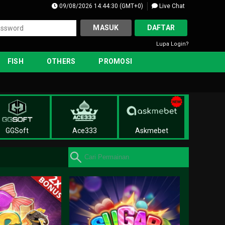
09/08/2026 14:44:31 (GMT+0)
Live Chat
MASUK
DAFTAR
Lupa Login?
FISH
OTHERS
PROMOSI
GGSoft
Ace333
Askmebet